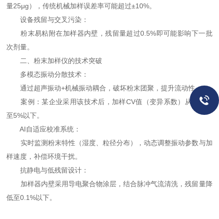
量25μg），传统机械加样误差率可能超过±10%。
设备残留与交叉污染：
粉末易粘附在加样器内壁，残留量超过0.5%即可能影响下一批
次剂量。
二、粉末加样仪的技术突破
多模态振动分散技术：
通过超声振动+机械振动耦合，破坏粉末团聚，提升流动性。
案例：某企业采用该技术后，加样CV值（变异系数）从12%降
至5%以下。
AI自适应校准系统：
实时监测粉末特性（湿度、粒径分布），动态调整振动参数与加
样速度，补偿环境干扰。
抗静电与低残留设计：
加样器内壁采用导电聚合物涂层，结合脉冲气流清洗，残留量降
低至0.1%以下。