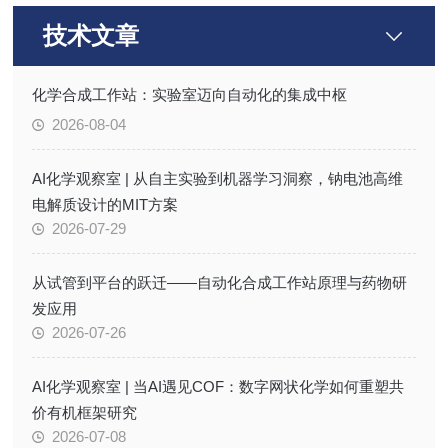
技术文章
化学合成工作站：实验室迈向自动化的集成中枢
2026-08-04
AI化学观察室 | 从自主实验到机器学习洞察，钠电池高维
电解质设计的MIT方案
2026-07-29
从试管到平台的跃迁——自动化合成工作站原理与药物研
发应用
2026-07-26
AI化学观察室 | 当AI遇见COF：数字网状化学如何重塑共
价有机框架研究
2026-07-08