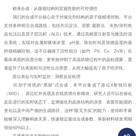
精准合成：从微观结构到宏观性能的可控调控
我们的合成平台核心在于对催化剂结构的原子级精准控制。平台
支持多种前沿合成路线，包括共沉淀法、溶胶-凝胶法、水热/溶剂热
晶化法以及原子层沉积（ALD）技术。通过高精度注射泵与微流控混
合系统，实现对金属前驱体浓度、pH值、陈化时间及焙烧温度的毫
秒级精确控制。这不仅确保了活性组分（如Pt、Pd、Cu、Zn等）在
载体表面的高度分散，更有效抑制了高温焙烧过程中的晶粒团聚，显
著提升了比表面积与活性位点密度，从而大幅提高了原子经济性。
原位表征与实时监控：洞察反应机理
区别于传统的“黑箱”式合成，本平台集成了原位X射线衍射
（XRD）、原位红外光谱及在线质谱分析模块。研究人员可以在催化
反应进行的实时状态下，监测催化剂晶体结构的演变、表面官能团的
变化以及中间产物的生成路径。这种“眼见为实”的能力，使得科学家
能够深入理解构效关系，快速锁定最佳合成参数，将新材料研发周期
缩短60%以上。