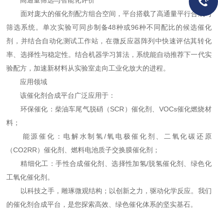
高通量筛选与智能化评价
面对庞大的催化剂配方组合空间，平台搭载了高通量平行合成与
筛选系统。单次实验可同步制备48种或96种不同配比的候选催化
剂，并结合自动化测试工作站，在微反应器阵列中快速评估其转化
率、选择性与稳定性。结合机器学习算法，系统能自动推荐下一代实
验配方，加速新材料从实验室走向工业化放大的进程。
应用领域
该催化剂合成平台广泛应用于：
环保催化：柴油车尾气脱硝（SCR）催化剂、VOCs催化燃烧材
料；
能源催化：电解水制氢/氧电极催化剂、二氧化碳还原
（CO2RR）催化剂、燃料电池质子交换膜催化剂；
精细化工：手性合成催化剂、选择性加氢/脱氢催化剂、绿色化
工氧化催化剂。
以科技之手，雕琢微观结构；以创新之力，驱动化学反应。我们
的催化剂合成平台，是您探索高效、绿色催化体系的坚实基石。