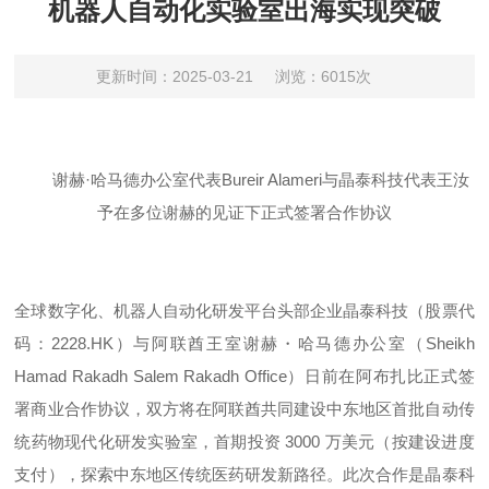
机器人自动化实验室出海实现突破
更新时间：2025-03-21
浏览：6015次
谢赫·哈马德办公室代表Bureir Alameri与晶泰科技代表王汝
予在多位谢赫的见证下正式签署合作协议
全球数字化、机器人自动化研发平台头部企业晶泰科技（股票代
码：
2228.HK
）与阿联酋王室谢赫・哈马德办公室（Sheikh
Hamad Rakadh Salem Rakadh Office）日前在阿布扎比正式签
署商业合作协议，双方将在阿联酋共同建设中东地区首批自动传
统药物现代化研发实验室，首期投资 3000 万美元（按建设进度
支付），探索中东地区传统医药研发新路径。此次合作是晶泰科