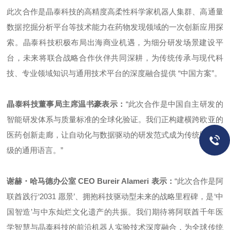
此次合作是晶泰科技的高精度高柔性科学家机器人集群、高通量
数据挖掘分析平台等技术能力在药物发现领域的一次创新应用探
索。晶泰科技积极布局出海商业机遇，为细分研发场景建设平
台，未来将联合战略合作伙伴共同深耕，为传统传承与现代科
技、专业领域知识与通用技术平台的深度融合提供 “中国方案”。
晶泰科技董事局主席温书豪表示：
“此次合作是中国自主研发的
智能研发体系与质量标准的全球化验证。我们正构建横跨欧亚的
医药创新走廊，让自动化与数据驱动的研发范式成为传统医学升
级的通用语言。”
谢赫・哈马德办公室 CEO Bureir Alameri 表示：
“此次合作是阿
联酋践行‘2031 愿景’、拥抱科技驱动型未来的战略里程碑，是‘中
国智造’与中东灿烂文化遗产的共振。我们期待将阿联酋千年医
学智慧与晶泰科技的前沿机器人实验技术深度融合，为全球传统