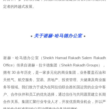
定者的跨越式发展。
关
于
谢赫·哈马德办公室
●
●
谢赫・哈马德办公室（Sheikh Hamad Rakadh Salem Rakadh
Office）传承自谢赫・拉卡德集团（Sheikh Rakadh Groups），
拥有 30 余年历史，是一家多元化的商业集团，业务覆盖石油和
天然气、航空服务、贸易、房地产、投资管理、大健康及商业服
务等领域。我们致力于成为在阿拉伯联合酋长国运营的企业中客
户、合作伙伴和员工的优先选择，通过信任与共同愿景建立长期
合作关系。集团汇聚行业专业人才，开发优质商业机会，并以严
格的专业标准和*的公司治理推动业务持续增长。