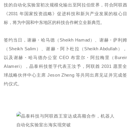
技的自动化实验室初次规模化输出至阿拉伯世界，符合阿联酋
《2031 年国家投资战略》促进科技和新兴产业发展的核心目
标，将为中国和中东地区的科技合作树立全新典范。
签约当日，谢赫・哈马德（Sheikh Hamad）、谢赫・萨利姆
（Sheikh Salim）、谢赫・阿卜杜拉（Sheikh Abdullah），
以及谢赫・哈马德办公室 CEO 布雷尔・阿拉梅里（Bureir
Alameri），晶泰科技签字代表王汝予，阿联酋 2031 愿景全
球战略伙伴中心主席 Jeson Zheng 等共同出席见证并完成签
约仪式。