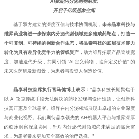
AI赋能内分泌药物研发,
开启千亿级想象空间
基于双方建立的深度互信与技术协同机制，
未来晶泰科技与
维昇药业将进一步探索内分泌代谢领域更多难成药靶点，打造一
个可复制、可持续的创新合作生态，将晶泰科技的底层技术能力
转化为具有差异化竞争力的管线资产，
助力维昇拓展产品管线宽
度、加速迭代升级，共同引领 “AI 定义药物，临床定义价值” 的
未来医药研发新图景，为患者与投资人创造价值。
晶泰科技首席执行官马健博士表示：
“晶泰科技长期聚焦于
以 AI 攻克传统手段无法解决的药物发现与设计难题，让创新科
技真正惠及全球患者。维昇在内分泌领域展现出卓越的专业深度
与商业化视野。我们期待晶泰领先的 AI+机器人平台与维昇深厚
的临床洞察深度协同，针对内分泌代谢领域尚未满足的临床需
求，为患者带来更加安全高效的治疗选择。”