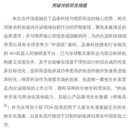
突破传统研发难题
本次合作深度融合了晶泰科技与维昇药业的核心优势，将共
同推动和加速内分泌领域创新疗法的早期发现，聚焦未被满足的
临床需求，并与维昇核心管线形成战略协同，为内分泌疾病领域
孕育出具有全球竞争力 “中国造” 新药。晶泰科技拥有行业领先
的 AI+机器人药物研发平台，已与全球数百家药企与前沿科研机
构建立深度合作。其平台能够实现基于理性设计的综合成药性质
多目标优化，提前筛选临床成功率更高的候选药物并快速推进临
床转化；维昇药业作为港股市场的首家、也是唯一聚焦生长发育
及内分泌领域的上市公司，拥有深厚的生物学机理洞见、*的临
床开发与商业化落地能力。其核心产品隆培生长激素（维臻高
®
）作为全球首个获 FDA 批准的用于儿童生长激素缺乏症的长
效生长激素，以其长高疗效优于日制剂的临床结果在中国获批上
市。