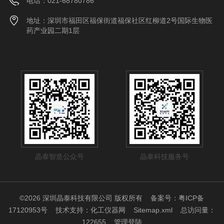
电话：021-68780786
地址：深圳市福田区福保街道福保社区红柳道2号国际生物医
药产业园二期1层
晶泰智造公众号
晶泰科技服务号
©2026 深圳晶泰科技有限公司 版权所有
备案号：粤ICP备
17120953号
技术支持：
化工仪器网
Sitemap.xml
总访问量：
122655
管理登陆