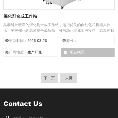
催化剂合成工作站
晶泰科技研发的催化剂合成工作站，运用优良的自动化和机器人技
术，突破催化剂高通量合成瓶颈，可自动化完成固液投料、高温控制
不同搅拌方式下的反应等步骤。解决了客户实验过程遇到的催化剂合
更新时间：
2026-03-26
型号：
成工艺原料种类繁多且浓度高；反应液浆料粘度高，难以搅拌混合均
匀；反应过程中产生大量的酸性物质易腐蚀设备等问题，助力催化剂
厂商性质：
生产厂家
现在联系
研发合成效率提升。
下一页
末页
Contact Us