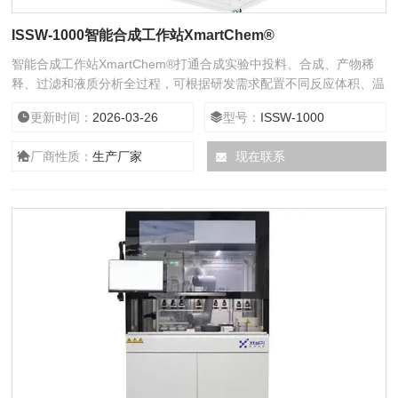
ISSW-1000智能合成工作站XmartChem®
智能合成工作站XmartChem®打通合成实验中投料、合成、产物稀
释、过滤和液质分析全过程，可根据研发需求配置不同反应体积、温
度条件、混合方式、惰性气氛条件，突破高通量合成筛选的瓶颈，解
更新时间：
2026-03-26
型号：
ISSW-1000
放实验室人力，提高实验室效率。并结合智能算法，实现反应数据分
析和反应参数循环迭代的自动优化过程。
厂商性质：
生产厂家
现在联系