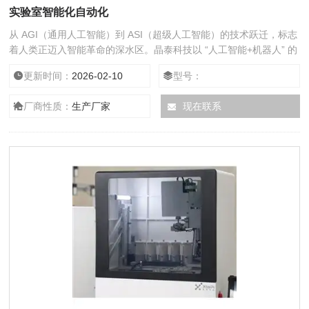
实验室智能化自动化
从 AGI（通用人工智能）到 ASI（超级人工智能）的技术跃迁，标志
着人类正迈入智能革命的深水区。晶泰科技以 “人工智能+机器人” 的
深度融合为支点，通过自动化实验平台将海量实验流程转化为结构化
更新时间：
2026-02-10
型号：
数据流，为 AI 模型训练提供大量真实场景样本，加速算法从经验学
习向因果推理进化，重新定义智能时代的科研范式。
厂商性质：
生产厂家
现在联系