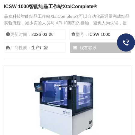
ICSW-1000智能结晶工作站XtalComplete®
晶泰科技智能结晶工作站XtalComplete®可以自动化高通量完成结晶
实验流程，减少实验人员与 API 和溶剂的接触，避免人为失误，提
高实验一致性，将实验人员从繁琐的重复性实验劳动中解放出来，更
更新时间：
2026-03-26
型号：
ICSW-1000
多用于实验设计、数据分析和特殊结晶方法的探究。
厂商性质：
生产厂家
现在联系