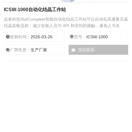
ICSW-1000自动化结晶工作站
晶泰科技XtalComplete智能自动化结晶工作站可以自动化高通量完成
结晶实验流程，减少实验人员与 API 和溶剂的接触，避免人为失
误，提高实验一致性，将实验人员从繁琐的重复性实验劳动中解放出
更新时间：
2026-03-26
型号：
ICSW-1000
来，更多用于实验设计、数据分析和特殊结晶方法的探究。
厂商性质：
生产厂家
现在联系