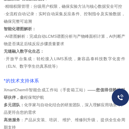
·
精细权限管理：分级用户权限，确保实验方法与核心数据安全可控
·
全流程自动记录：实时自动采集反应条件、控制指令及实验数据，
确保完整可追溯
智能化谱图解析：
·
AI谱图解析：完成自动LCMS谱图分析与产物峰面积计算，AI判断产
物是否满足后续反应步骤质量要求
无缝融入数字化生态：
·
开放平台集成：轻松接入LIMS系统，兼容晶泰科技数字化套件
（ELN、数字孪生仿真系统等）
*的技术支持体系
XmartChem®智能合成工作站（手套箱工站）
——您值得信赖的科
研伙伴，全
程保驾护航
多元团队：
化学家与自动化结合的研发团队，深入理解应用场景，产
品更符合您的需求
高效服务
：产品从安装、培训、 维护、维修到升级， 提供全生命周
期支持