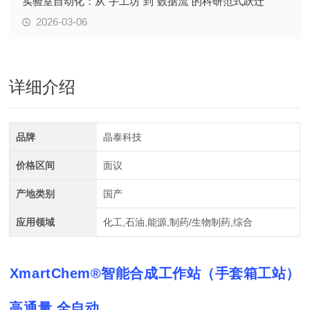
实验室自动化：从“手工坊”到“数据流”的科研范式跃迁
2026-03-06
详细介绍
品牌
晶泰科技
价格区间
面议
产地类别
国产
应用领域
化工,石油,能源,制药/生物制药,综合
XmartChem®智能合成工作站（手套箱工站）
高通量 全自动