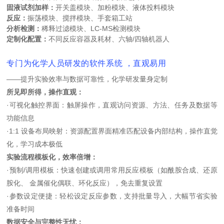
固液试剂加样：
开关盖模块、加粉模块、液体投料模块
反应：
振荡模块、搅拌模块、手套箱工站
分析检测：
稀释过滤模块、LC-MS检测模块
定制化配置：
不同反应容器及耗材、六轴/四轴机器人
专门为化学人员研发的软件系统 ，直观易用
——提升实验效率与数据可靠性，化学研发量身定制
所见即所得，操作直观：
·可视化触控界面：触屏操作，直观访问资源、方法、任务及数据等
功能信息
·
1:1 设备布局映射：资源配置界面精准匹配设备内部结构，操作直觉
化，学习成本极低
实验流程模板化，效率倍增：
·
预制/调用模板：快速创建或调用常用反应模板（如酰胺合成、还原
胺化、 金属催化偶联、环化反应），免去重复设置
·
参数设定便捷：轻松设定反应参数，支持批量导入，大幅节省实验
准备时间
数据安全与完整性无忧：