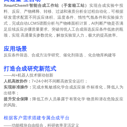
XmartChem®智能合成工作站（手套箱工站）
实现合成实验中投
料、反应、产物稀释、转移、过滤和液质分析全过程自动化，可根据
研发需求配置不同反应体积、温度条件、惰性气氛条件和实验操方
式，完成自动LCMS谱图分析与产物峰面积计算，AI判断产物是否满
足后续反应步骤质量要求。突破传统人工合成筛选反应条件低效的瓶
颈，实现 高通量实参数优化，解放实验室人力，极大的提高效率。
应用场景
反应条件筛选、合成方法学研究、催化剂筛选 、化合物库构建等
打造合成研究新范式
——AI+机器人技术驱动创新
人机高效协作：
7×24小时不间断高效安全运行；
实现标准操作：
完成水氧敏感化学合成反应操 作标准化，降低人为
出错率；
提升安全保障：
降低工作人员暴露于有害化学 物质和潜在危险反应
的风险。
根据客户需求搭建专属合成平台
——功能模块自由组合，科研效率灵活定义