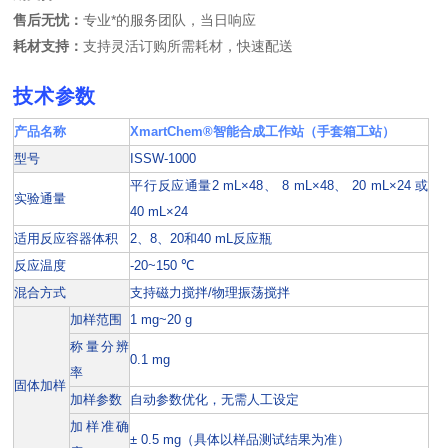
售后无忧：
专业*的服务团队，当日响应
耗材支持：
支持灵活订购所需耗材，快速配送
技术参数
产品名称
XmartChem®智能合成工作站（手套箱工站）
型号
ISSW-1000
平行反应通量2 mL×48、 8 mL×48、 20 mL×24 或
实验通量
40 mL×24
适用反应容器体积
2、8、20和40 mL反应瓶
反应温度
-20~150 ℃
混合方式
支持磁力搅拌/物理振荡搅拌
加样范围
1 mg~20 g
称量分辨
0.1 mg
率
固体加样
加样参数
自动参数优化，无需人工设定
加样准确
± 0.5 mg（具体以样品测试结果为准）