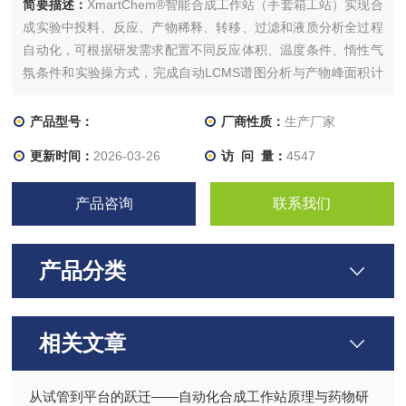
简要描述：
XmartChem®智能合成工作站（手套箱工站）实现合
成实验中投料、反应、产物稀释、转移、过滤和液质分析全过程
自动化，可根据研发需求配置不同反应体积、温度条件、惰性气
氛条件和实验操方式，完成自动LCMS谱图分析与产物峰面积计
算，AI判断产物是否满足后续反应步骤质量要求。突破传统人工
合成筛选反应条件低效的瓶颈，实现高通量实参数优化，解放实
产品型号：
厂商性质：
生产厂家
验室人力，极大的提高效率。
更新时间：
2026-03-26
访 问 量：
4547
产品咨询
联系我们
产品分类
相关文章
从试管到平台的跃迁——自动化合成工作站原理与药物研